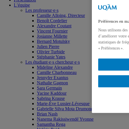
L’équipe
Les professeur·e·s
Camille Alloing, Directeur
Benoît Cordelier
Préférences en ma
Alexandre Coutant
Nous utilisons des
Vincent Fournier
Josianne Millette
d’améliorer votre e
Bernard Motulsky
statistiques de fré
Julien Pierre
« Préférences ».
Olivier Turbide
Stéphanie Yates
Les étudiant·e·s chercheur·e·s
Mideline Alexandre
Camille Charbonneau
Jennyfer Exantus
Nathalie Gagnon
Sara Germain
Yacine Kaddour
Sabrina Krause
Marie-Ève Lussier-Lévesque
Gabrielle Silva Mota Drumond
Brian Nash
Nanema Rakissiwendé Yvonne
Samantha Rega