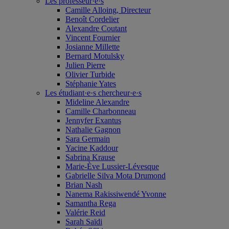
Les professeur·e·s
Camille Alloing, Directeur
Benoît Cordelier
Alexandre Coutant
Vincent Fournier
Josianne Millette
Bernard Motulsky
Julien Pierre
Olivier Turbide
Stéphanie Yates
Les étudiant·e·s chercheur·e·s
Mideline Alexandre
Camille Charbonneau
Jennyfer Exantus
Nathalie Gagnon
Sara Germain
Yacine Kaddour
Sabrina Krause
Marie-Ève Lussier-Lévesque
Gabrielle Silva Mota Drumond
Brian Nash
Nanema Rakissiwendé Yvonne
Samantha Rega
Valérie Reid
Sarah Saïdi