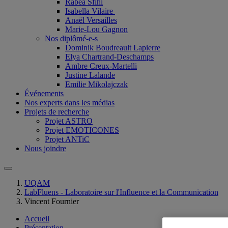
Rabéa Sfihi
Isabella Vilaire
Anaël Versailles
Marie-Lou Gagnon
Nos diplômé-e-s
Dominik Boudreault Lapierre
Elya Chartrand-Deschamps
Ambre Creux-Martelli
Justine Lalande
Emilie Mikolajczak
Événements
Nos experts dans les médias
Projets de recherche
Projet ASTRO
Projet EMOTICONES
Projet ANTiC
Nous joindre
UQAM
LabFluens - Laboratoire sur l'Influence et la Communication
Vincent Fournier
Accueil
Présentation