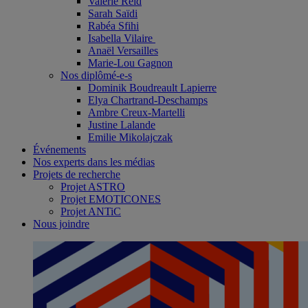
Valérie Reid
Sarah Saïdi
Rabéa Sfihi
Isabella Vilaire
Anaël Versailles
Marie-Lou Gagnon
Nos diplômé-e-s
Dominik Boudreault Lapierre
Elya Chartrand-Deschamps
Ambre Creux-Martelli
Justine Lalande
Emilie Mikolajczak
Événements
Nos experts dans les médias
Projets de recherche
Projet ASTRO
Projet EMOTICONES
Projet ANTiC
Nous joindre