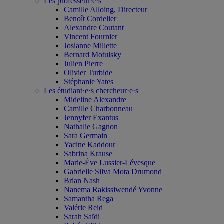
Les professeur·e·s
Camille Alloing, Directeur
Benoît Cordelier
Alexandre Coutant
Vincent Fournier
Josianne Millette
Bernard Motulsky
Julien Pierre
Olivier Turbide
Stéphanie Yates
Les étudiant·e·s chercheur·e·s
Mideline Alexandre
Camille Charbonneau
Jennyfer Exantus
Nathalie Gagnon
Sara Germain
Yacine Kaddour
Sabrina Krause
Marie-Ève Lussier-Lévesque
Gabrielle Silva Mota Drumond
Brian Nash
Nanema Rakissiwendé Yvonne
Samantha Rega
Valérie Reid
Sarah Saïdi