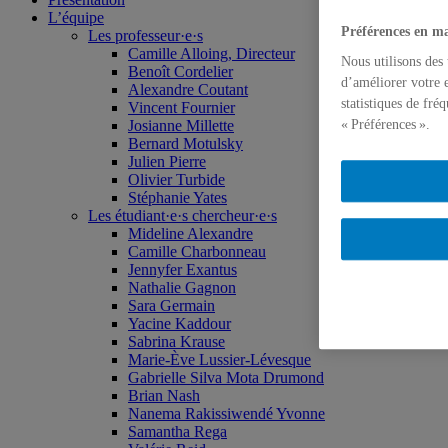
L’équipe
Préférences en ma
Les professeur·e·s
Camille Alloing, Directeur
Nous utilisons des
Benoît Cordelier
d’améliorer votre e
Alexandre Coutant
statistiques de fré
Vincent Fournier
« Préférences ».
Josianne Millette
Bernard Motulsky
Julien Pierre
Olivier Turbide
Stéphanie Yates
Les étudiant·e·s chercheur·e·s
Mideline Alexandre
Camille Charbonneau
Jennyfer Exantus
Nathalie Gagnon
Sara Germain
Yacine Kaddour
Sabrina Krause
Marie-Ève Lussier-Lévesque
Gabrielle Silva Mota Drumond
Brian Nash
Nanema Rakissiwendé Yvonne
Samantha Rega