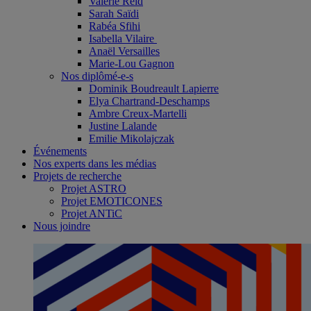
Valérie Reid
Sarah Saïdi
Rabéa Sfihi
Isabella Vilaire
Anaël Versailles
Marie-Lou Gagnon
Nos diplômé-e-s
Dominik Boudreault Lapierre
Elya Chartrand-Deschamps
Ambre Creux-Martelli
Justine Lalande
Emilie Mikolajczak
Événements
Nos experts dans les médias
Projets de recherche
Projet ASTRO
Projet EMOTICONES
Projet ANTiC
Nous joindre