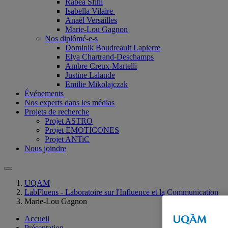
Rabéa Sfihi
Isabella Vilaire
Anaël Versailles
Marie-Lou Gagnon
Nos diplômé-e-s
Dominik Boudreault Lapierre
Elya Chartrand-Deschamps
Ambre Creux-Martelli
Justine Lalande
Emilie Mikolajczak
Événements
Nos experts dans les médias
Projets de recherche
Projet ASTRO
Projet EMOTICONES
Projet ANTiC
Nous joindre
UQAM
LabFluens - Laboratoire sur l'Influence et la Communication
Marie-Lou Gagnon
Accueil
Présentation