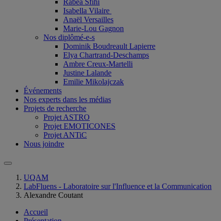
Rabéa Sfihi
Isabella Vilaire
Anaël Versailles
Marie-Lou Gagnon
Nos diplômé-e-s
Dominik Boudreault Lapierre
Elya Chartrand-Deschamps
Ambre Creux-Martelli
Justine Lalande
Emilie Mikolajczak
Événements
Nos experts dans les médias
Projets de recherche
Projet ASTRO
Projet EMOTICONES
Projet ANTiC
Nous joindre
UQAM
LabFluens - Laboratoire sur l'Influence et la Communication
Alexandre Coutant
Accueil
Présentation