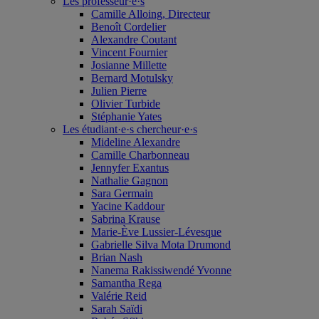
Les professeur·e·s
Camille Alloing, Directeur
Benoît Cordelier
Alexandre Coutant
Vincent Fournier
Josianne Millette
Bernard Motulsky
Julien Pierre
Olivier Turbide
Stéphanie Yates
Les étudiant·e·s chercheur·e·s
Mideline Alexandre
Camille Charbonneau
Jennyfer Exantus
Nathalie Gagnon
Sara Germain
Yacine Kaddour
Sabrina Krause
Marie-Ève Lussier-Lévesque
Gabrielle Silva Mota Drumond
Brian Nash
Nanema Rakissiwendé Yvonne
Samantha Rega
Valérie Reid
Sarah Saïdi