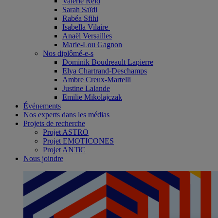
Valérie Reid
Sarah Saïdi
Rabéa Sfihi
Isabella Vilaire
Anaël Versailles
Marie-Lou Gagnon
Nos diplômé-e-s
Dominik Boudreault Lapierre
Elya Chartrand-Deschamps
Ambre Creux-Martelli
Justine Lalande
Emilie Mikolajczak
Événements
Nos experts dans les médias
Projets de recherche
Projet ASTRO
Projet EMOTICONES
Projet ANTiC
Nous joindre