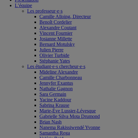
L’équipe
Les professeur·e·s
Camille Alloing, Directeur
Benoît Cordelier
Alexandre Coutant
Vincent Fournier
Josianne Millette
Bernard Motulsky
Julien Pierre
Olivier Turbide
Stéphanie Yates
Les étudiant·e·s chercheur·e·s
Mideline Alexandre
Camille Charbonneau
Jennyfer Exantus
Nathalie Gagnon
Sara Germain
Yacine Kaddour
Sabrina Krause
Marie-Ève Lussier-Lévesque
Gabrielle Silva Mota Drumond
Brian Nash
Nanema Rakissiwendé Yvonne
Samantha Rega