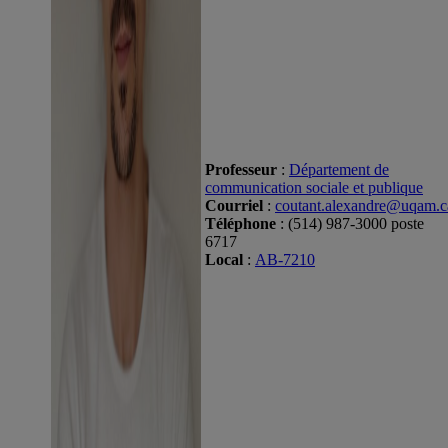
Professeur
:
Département de
communication sociale et publique
Courriel
:
coutant.alexandre@uqam.c
Téléphone
: (514) 987-3000 poste
6717
Local
:
AB-7210