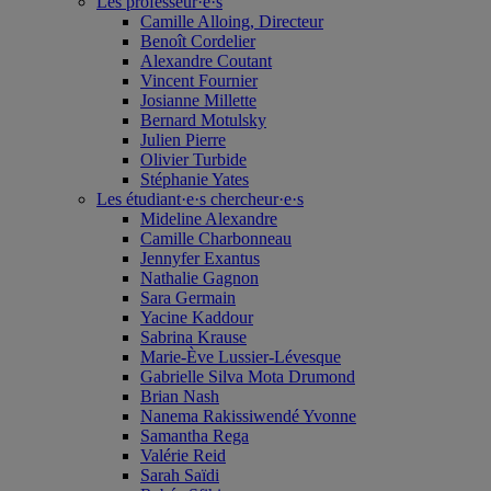
Les professeur·e·s
Camille Alloing, Directeur
Benoît Cordelier
Alexandre Coutant
Vincent Fournier
Josianne Millette
Bernard Motulsky
Julien Pierre
Olivier Turbide
Stéphanie Yates
Les étudiant·e·s chercheur·e·s
Mideline Alexandre
Camille Charbonneau
Jennyfer Exantus
Nathalie Gagnon
Sara Germain
Yacine Kaddour
Sabrina Krause
Marie-Ève Lussier-Lévesque
Gabrielle Silva Mota Drumond
Brian Nash
Nanema Rakissiwendé Yvonne
Samantha Rega
Valérie Reid
Sarah Saïdi