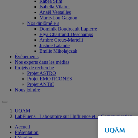
Rabéa Sfihi
Isabella Vilaire
Anaël Versailles
Marie-Lou Gagnon
Nos diplômé-e-s
Dominik Boudreault Lapierre
Elya Chartrand-Deschamps
Ambre Creux-Martelli
Justine Lalande
Emilie Mikolajczak
Événements
Nos experts dans les médias
Projets de recherche
Projet ASTRO
Projet EMOTICONES
Projet ANTiC
Nous joindre
UQAM
LabFluens - Laboratoire sur l'Influence et la Communication
Accueil
Présentation
L’équipe