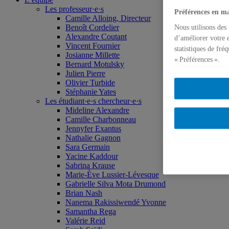
Les professeur·e·s
Préférences en ma
Camille Alloing, Directeur
Benoît Cordelier
Nous utilisons des
Alexandre Coutant
d’améliorer votre e
Vincent Fournier
statistiques de fré
Josianne Millette
« Préférences ».
Bernard Motulsky
Julien Pierre
Olivier Turbide
Stéphanie Yates
Les étudiant·e·s chercheur·e·s
Mideline Alexandre
Camille Charbonneau
Jennyfer Exantus
Nathalie Gagnon
Sara Germain
Yacine Kaddour
Sabrina Krause
Marie-Ève Lussier-Lévesque
Gabrielle Silva Mota Drumond
Brian Nash
Nanema Rakissiwendé Yvonne
Samantha Rega
Valérie Reid