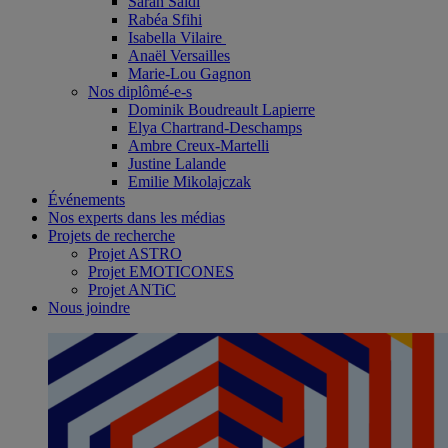
Sarah Saïdi
Rabéa Sfihi
Isabella Vilaire
Anaël Versailles
Marie-Lou Gagnon
Nos diplômé-e-s
Dominik Boudreault Lapierre
Elya Chartrand-Deschamps
Ambre Creux-Martelli
Justine Lalande
Emilie Mikolajczak
Événements
Nos experts dans les médias
Projets de recherche
Projet ASTRO
Projet EMOTICONES
Projet ANTiC
Nous joindre