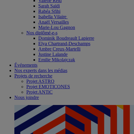
Valérie Reid
Sarah Saïdi
Rabéa Sfihi
Isabella Vilaire
Anaël Versailles
Marie-Lou Gagnon
Nos diplômé-e-s
Dominik Boudreault Lapierre
Elya Chartrand-Deschamps
Ambre Creux-Martelli
Justine Lalande
Emilie Mikolajczak
Événements
Nos experts dans les médias
Projets de recherche
Projet ASTRO
Projet EMOTICONES
Projet ANTiC
Nous joindre