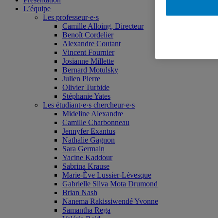
L’équipe
Les professeur·e·s
Camille Alloing, Directeur
Benoît Cordelier
Alexandre Coutant
Vincent Fournier
Josianne Millette
Bernard Motulsky
Julien Pierre
Olivier Turbide
Stéphanie Yates
Les étudiant·e·s chercheur·e·s
Mideline Alexandre
Camille Charbonneau
Jennyfer Exantus
Nathalie Gagnon
Sara Germain
Yacine Kaddour
Sabrina Krause
Marie-Ève Lussier-Lévesque
Gabrielle Silva Mota Drumond
Brian Nash
Nanema Rakissiwendé Yvonne
Samantha Rega