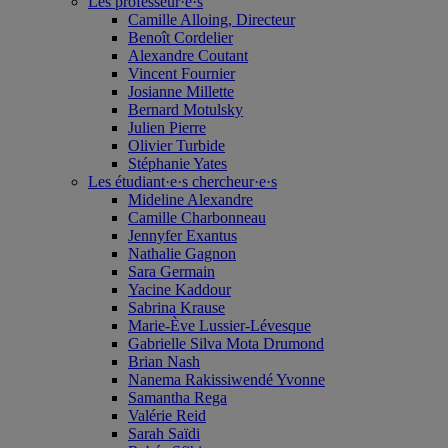
Les professeur·e·s
Camille Alloing, Directeur
Benoît Cordelier
Alexandre Coutant
Vincent Fournier
Josianne Millette
Bernard Motulsky
Julien Pierre
Olivier Turbide
Stéphanie Yates
Les étudiant·e·s chercheur·e·s
Mideline Alexandre
Camille Charbonneau
Jennyfer Exantus
Nathalie Gagnon
Sara Germain
Yacine Kaddour
Sabrina Krause
Marie-Ève Lussier-Lévesque
Gabrielle Silva Mota Drumond
Brian Nash
Nanema Rakissiwendé Yvonne
Samantha Rega
Valérie Reid
Sarah Saïdi