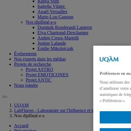
Rabéa Sfihi
Isabella Vilaire
Anaël Versailles
Marie-Lou Gagnon
Nos diplômé-e-s
Dominik Boudreault Lapierre
Elya Chartrand-Deschamps
Ambre Creux-Martelli
Justine Lalande
Emilie Mikolajczak
Événements
Nos experts dans les médias
Projets de recherche
Projet ASTRO
Préférences en ma
Projet EMOTICONES
Projet ANTiC
Nous utilisons des
Nous joindre
d’améliorer votre e
statistiques de fré
« Préférences ».
UQAM
LabFluens - Laboratoire sur l'Influence et la Communication
Nos diplômé-e-s
Accueil
Présentation