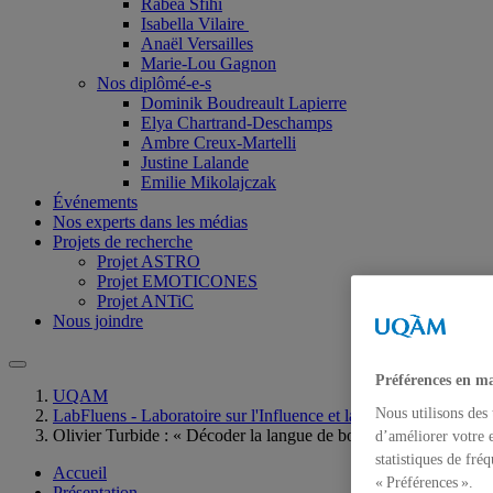
Rabéa Sfihi
Isabella Vilaire
Anaël Versailles
Marie-Lou Gagnon
Nos diplômé-e-s
Dominik Boudreault Lapierre
Elya Chartrand-Deschamps
Ambre Creux-Martelli
Justine Lalande
Emilie Mikolajczak
Événements
Nos experts dans les médias
Projets de recherche
Projet ASTRO
Projet EMOTICONES
Projet ANTiC
Nous joindre
Préférences en ma
UQAM
Nous utilisons des
LabFluens - Laboratoire sur l'Influence et la Communication
Olivier Turbide : « Décoder la langue de bois »
d’améliorer votre e
statistiques de fré
Accueil
« Préférences ».
Présentation