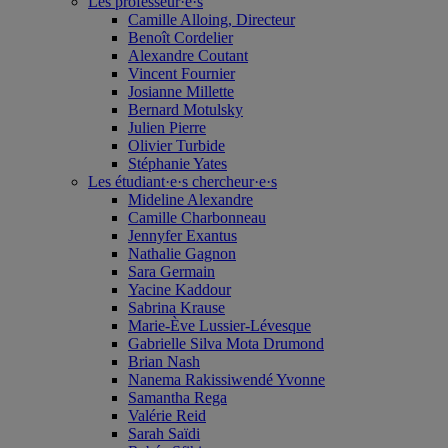
Les professeur·e·s
Camille Alloing, Directeur
Benoît Cordelier
Alexandre Coutant
Vincent Fournier
Josianne Millette
Bernard Motulsky
Julien Pierre
Olivier Turbide
Stéphanie Yates
Les étudiant·e·s chercheur·e·s
Mideline Alexandre
Camille Charbonneau
Jennyfer Exantus
Nathalie Gagnon
Sara Germain
Yacine Kaddour
Sabrina Krause
Marie-Ève Lussier-Lévesque
Gabrielle Silva Mota Drumond
Brian Nash
Nanema Rakissiwendé Yvonne
Samantha Rega
Valérie Reid
Sarah Saïdi