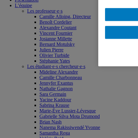
L’équipe
Les professeur·e·s
Camille Alloing, Directeur
Benoît Cordelier
Alexandre Coutant
Vincent Fournier
Josianne Millette
Bernard Motulsky
Julien Pierre
Olivier Turbide
Stéphanie Yates
Les étudiant·e·s chercheur·e·s
Mideline Alexandre
Camille Charbonneau
Jennyfer Exantus
Nathalie Gagnon
Sara Germain
Yacine Kaddour
Sabrina Krause
Marie-Ève Lussier-Lévesque
Gabrielle Silva Mota Drumond
Brian Nash
Nanema Rakissiwendé Yvonne
Samantha Rega