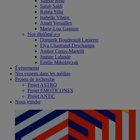
Valérie Reid
Sarah Saïdi
Rabéa Sfihi
Isabella Vilaire
Anaël Versailles
Marie-Lou Gagnon
Nos diplômé-e-s
Dominik Boudreault Lapierre
Elya Chartrand-Deschamps
Ambre Creux-Martelli
Justine Lalande
Emilie Mikolajczak
Événements
Nos experts dans les médias
Projets de recherche
Projet ASTRO
Projet EMOTICONES
Projet ANTiC
Nous joindre